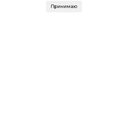
Принимаю
 кофе?
У Кристин
Контакты