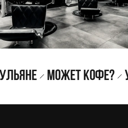
льяне
Может кофе?
У 