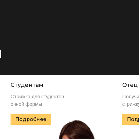
и
Студентам
Отец
Стрижка для студентов
Получи
очной формы
стрижк
Подробнее
Под