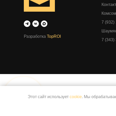
Контак
Комсом
7 (932)
Шаумян
Разработка
TopROI
7 (343)
Этот сайт использует
cookie
. Мы обрабатывае