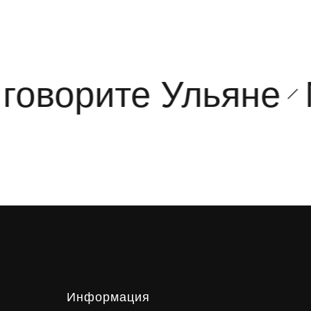
говорите Ульяне
М
Информация