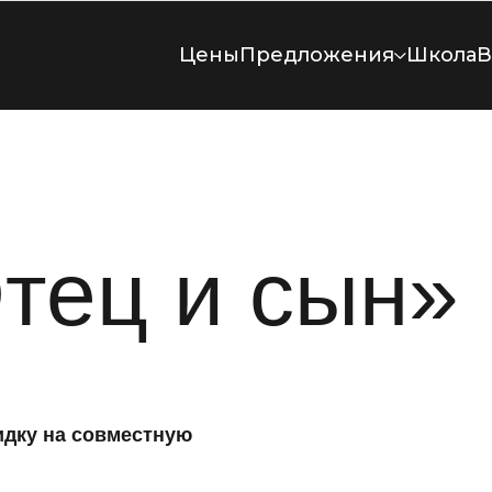
Цены
Предложения
Школа
В
тец и сын»
идку на совместную