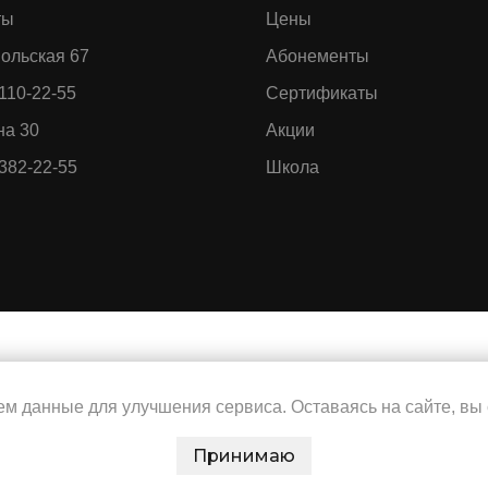
ты
Цены
ольская 67
Абонементы
 110-22-55
Сертификаты
а 30
Акции
 382-22-55
Школа
м данные для улучшения сервиса. Оставаясь на сайте, вы 
Принимаю