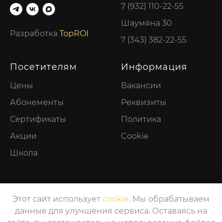
7 (932) 110-22-55
Шаумяна 30
Разработка
TopROI
7 (343) 382-22-55
Посетителям
Информация
Цены
Вакансии
Абонементы
Реквизиты
Сертификаты
Политика
Акции
Cookie
Школа
Этот сайт использует
cookie
. Мы обрабатываем
данные для улучшения сервиса. Оставаясь на